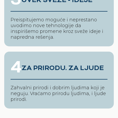
3
UVEK SVEŽE - IDEJE
Preispitujemo moguće i neprestano
uvodimo nove tehnologije da
inspirišemo promene kroz sveže ideje i
napredna rešenja.
4
ZA PRIRODU. ZA LJUDE
Zahvalni prirodi i dobrim ljudima koji je
neguju. Vraćamo prirodu ljudima, i ljude
prirodi.