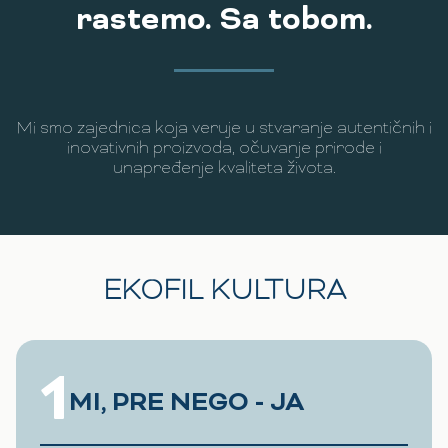
rastemo. Sa tobom.
Mi smo zajednica koja veruje u stvaranje autentičnih i
inovativnih proizvoda, očuvanje prirode i
unapređenje kvaliteta života.
EKOFIL KULTURA
1
MI, PRE NEGO - JA